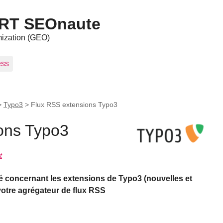
ART SEOnaute
mization (GEO)
ess
>
Typo3
>
Flux RSS extensions Typo3
ons Typo3
t
ité concernant les extensions de Typo3 (nouvelles et
 votre agrégateur de flux RSS