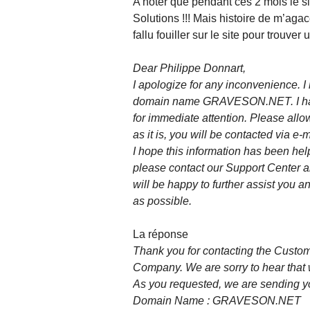
A noter que pendant ces 2 mois le si
Solutions !!! Mais histoire de m’agac
fallu fouiller sur le site pour trouve
Dear Philippe Donnart,
I apologize for any inconvenience. I
domain name GRAVESON.NET. I have 
for immediate attention. Please allo
as it is, you will be contacted via e
I hope this information has been help
please contact our Support Center a
will be happy to further assist you 
as possible.
La réponse
Thank you for contacting the Custo
Company. We are sorry to hear that 
As you requested, we are sending yo
Domain Name : GRAVESON.NET