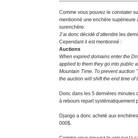
Comme vous pouvez le constater sur
mentionné une enchère supérieure à
surenchère.
J’ai donc décidé d’attendre les dern
Cependant il est mentionné :
Auctions
When expired domains enter the Dr
applied to them they go into public 
Mountain Time. To prevent auction "s
the auction will shift the end time of 
Donc dans les 5 dernières minutes ce
à rebours repart systématiquement 
Django a donc acheté aux enchères
000$.
Comme vous pouvez le voir sur la ca