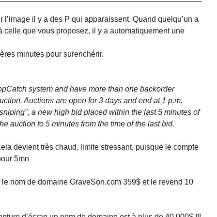
 l’image il y a des P qui apparaissent. Quand quelqu’un a
 celle que vous proposez, il y a automatiquement une
ières minutes pour surenchérir.
opCatch system and have more than one backorder
auction. Auctions are open for 3 days and end at 1 p.m.
niping", a new high bid placed within the last 5 minutes of
the auction to 5 minutes from the time of the last bid.
la devient très chaud, limite stressant, puisque le compte
pour 5mn
 le nom de domaine GraveSon.com 359$ et le revend 10
pture d’écran un nom de domaine est à plus de 40 000$ !!!