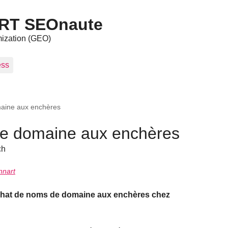
ART SEOnaute
mization (GEO)
ess
aine aux enchères
de domaine aux enchères
ch
nnart
’achat de noms de domaine aux enchères chez